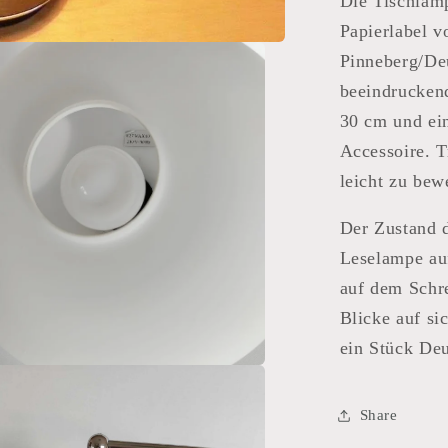
Die Tischlamp
Papierlabel 
Pinneberg/De
beeindruckend
30 cm und ein
Accessoire. T
leicht zu bew
Der Zustand d
Leselampe au
auf dem Schre
Blicke auf si
ein Stück De
Share