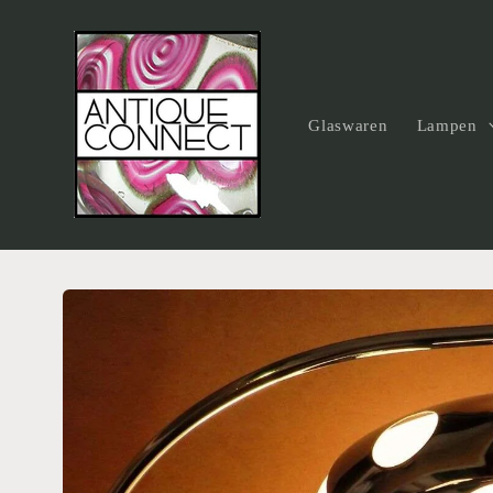
Direkt
zum
Inhalt
Glaswaren
Lampen
Zu
Produktinformationen
springen