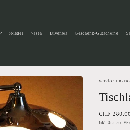
Spiegel
Vasen
Diverses
Geschenk-Gutscheine
S
vendor unkn
Tisch
Normaler
CHF 280.0
Preis
Inkl. Steuern.
Ver