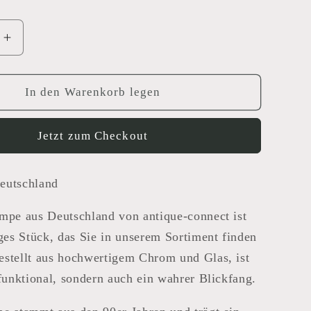
e
Erhöhe
die
Menge
für
In den Warenkorb legen
pe
Tischlampe
and
Deutschland
Jetzt zum Checkout
eutschland
mpe aus Deutschland von antique-connect ist
iges Stück, das Sie in unserem Sortiment finden
estellt aus hochwertigem Chrom und Glas, ist
 funktional, sondern auch ein wahrer Blickfang.