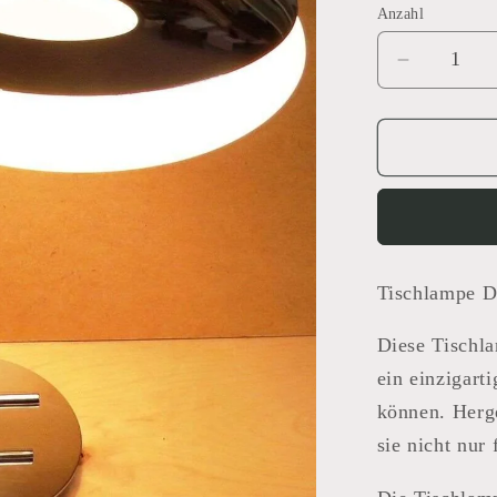
Anzahl
Verringer
die
Menge
für
Tischlam
Deutschl
Tischlampe D
Diese Tischla
ein einzigart
können. Herg
sie nicht nur