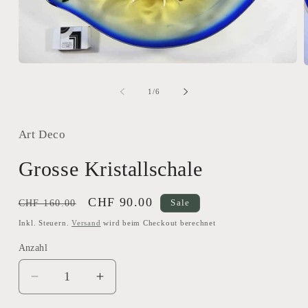
Medien
M
1
2
in
i
von
1
/
6
Modal
M
öffnen
ö
Art Deco
Grosse Kristallschale
Normaler
Verkaufspreis
CHF 90.00
CHF 160.00
Sale
Preis
Inkl. Steuern.
Versand
wird beim Checkout berechnet
Anzahl
Verringere
Erhöhe
die
die