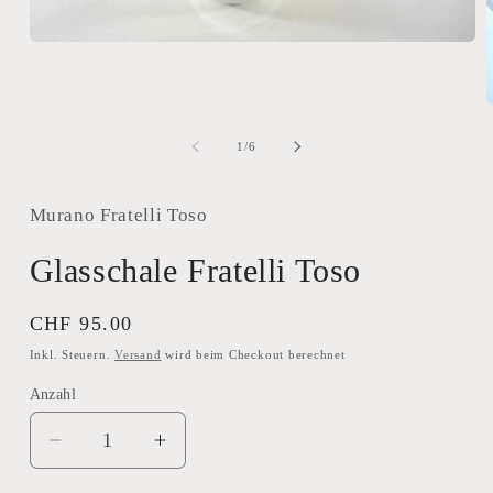
Medien
1
in
Modal
M
öffnen
2
i
von
1
/
6
M
ö
Murano Fratelli Toso
Glasschale Fratelli Toso
Normaler
CHF 95.00
Preis
Inkl. Steuern.
Versand
wird beim Checkout berechnet
Anzahl
Verringere
Erhöhe
die
die