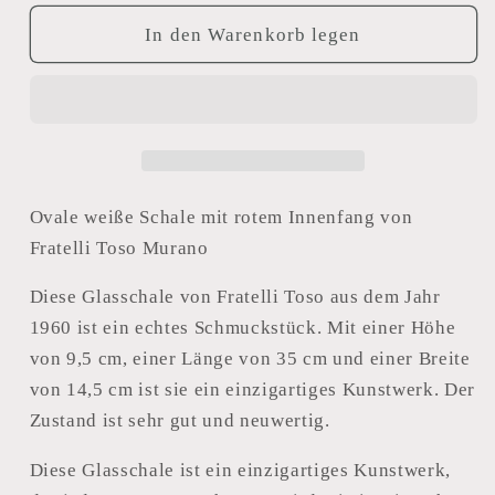
Menge
Menge
für
für
In den Warenkorb legen
Glasschale
Glasschale
Fratelli
Fratelli
Toso
Toso
Ovale weiße Schale mit rotem Innenfang von
Fratelli Toso Murano
Diese Glasschale von Fratelli Toso aus dem Jahr
1960 ist ein echtes Schmuckstück. Mit einer Höhe
von 9,5 cm, einer Länge von 35 cm und einer Breite
von 14,5 cm ist sie ein einzigartiges Kunstwerk. Der
Zustand ist sehr gut und neuwertig.
Diese Glasschale ist ein einzigartiges Kunstwerk,