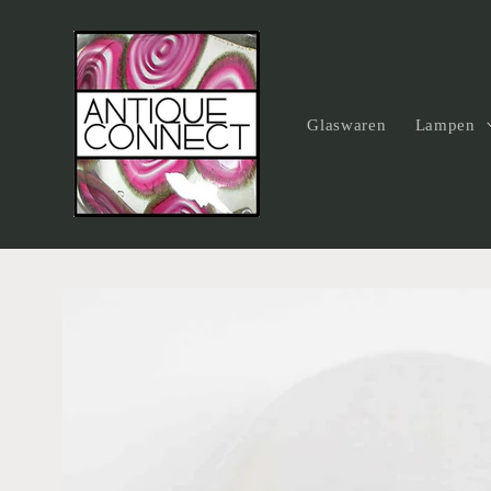
Direkt
zum
Inhalt
Glaswaren
Lampen
Zu
Produktinformationen
springen