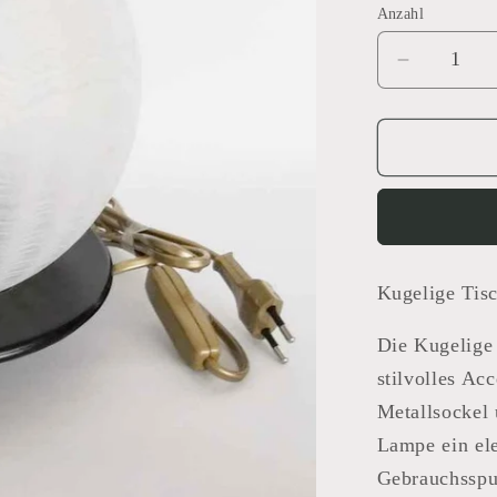
Anzahl
Verringer
die
Menge
für
Tischlam
Murano
Kugelige Tis
Die Kugelige 
stilvolles Ac
Metallsockel
Lampe ein ele
Gebrauchsspu