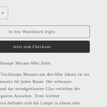
e
Erhöhe
die
Menge
für
In den Warenkorb legen
pe
Tischlampe
Murano
Jetzt zum Checkout
chlampe Murano 60er Jahre
Tischlampe Murano aus den 60er Jahren ist ein
cessoire für jeden Raum. Der schwarze
 und das mundgeblasene Glas verleihen der
gantes Aussehen. Trotz leichter
ren befindet sich die Lampe in einem sehr