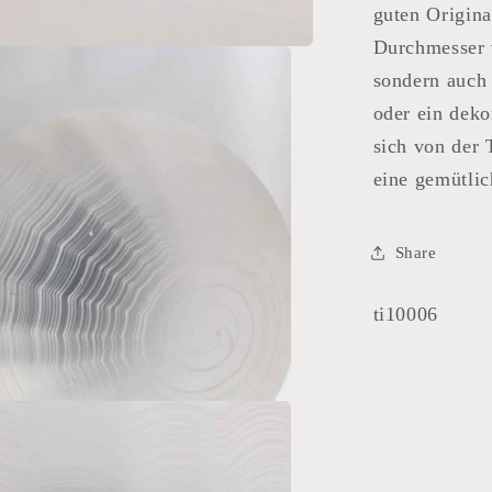
guten Origin
Durchmesser v
sondern auch
oder ein dek
sich von der
eine gemütli
Share
SKU:
ti10006