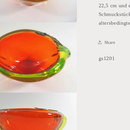
22,5 cm und e
Schmuckstück.
altersbedingt
Share
SKU:
gs1201