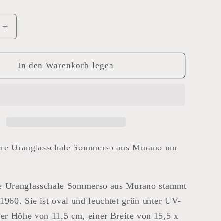
e
Erhöhe
die
Menge
für
In den Warenkorb legen
schale
Uranglasschale
Murano
re Uranglasschale Sommerso aus Murano um
e Uranglasschale Sommerso aus Murano stammt
1960. Sie ist oval und leuchtet grün unter UV-
ner Höhe von 11,5 cm, einer Breite von 15,5 x