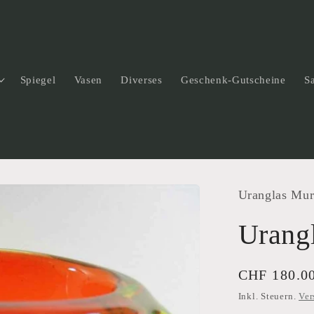
Spiegel
Vasen
Diverses
Geschenk-Gutscheine
S
Uranglas Mu
Urang
Normaler
CHF 180.0
Preis
Inkl. Steuern.
Ver