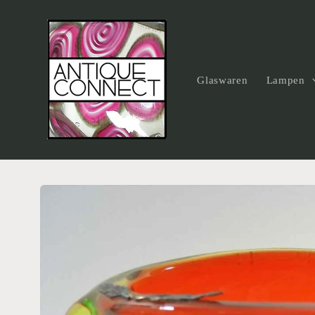
Direkt
zum
Inhalt
Glaswaren
Lampen
Zu
Produktinformationen
springen