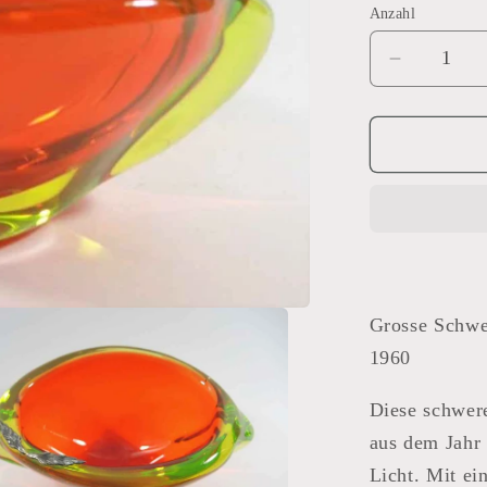
Anzahl
Verringer
die
Menge
für
Uranglas
Murano
Grosse Schwe
1960
Diese schwer
aus dem Jahr 
Licht. Mit ei